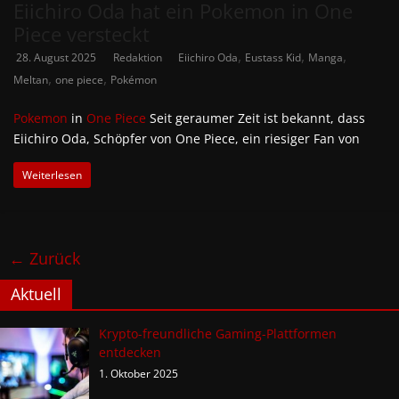
Eiichiro Oda hat ein Pokemon in One
Piece versteckt
,
,
,
28. August 2025
Redaktion
Eiichiro Oda
Eustass Kid
Manga
,
,
Meltan
one piece
Pokémon
Pokemon
in
One Piece
Seit geraumer Zeit ist bekannt, dass
Eiichiro Oda, Schöpfer von One Piece, ein riesiger Fan von
Weiterlesen
← Zurück
Aktuell
Krypto-freundliche Gaming-Plattformen
entdecken
1. Oktober 2025