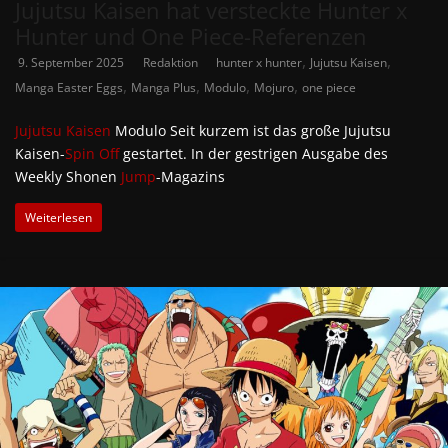
Jujutsu Kaisen hat versteckte Hunter x
Hunter und One Piece-Referenzen
,
,
9. September 2025
Redaktion
hunter x hunter
Jujutsu Kaisen
,
,
,
,
Manga Easter Eggs
Manga Plus
Modulo
Mojuro
one piece
Jujutsu Kaisen
Modulo Seit kurzem ist das große Jujutsu
Kaisen-
Spin Off
gestartet. In der gestrigen Ausgabe des
Weekly Shonen
Jump
-Magazins
Weiterlesen