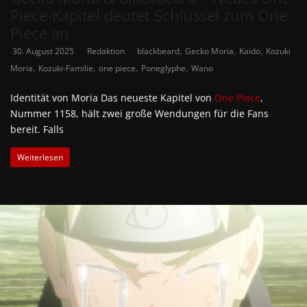
Piece-Kapitel deutet Schlüssel zum One
Piece an
,
,
,
30. August 2025
Redaktion
blackbeard
Gecko Moria
Kaido
Kozuki
,
,
,
,
Moria
Kozuki-Familie
one piece
Poneglyphe
Wano
Identität von Moria Das neueste Kapitel von
One Piece
,
Nummer 1158, hält zwei große Wendungen für die Fans
bereit. Falls
Weiterlesen