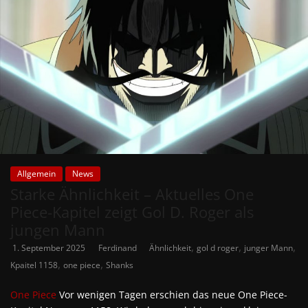
Allgemein
News
Starke Ähnlichkeit – Aktuelles One
Piece-Kapitel zeigt Gol D. Roger als
jungen Mann
,
,
,
1. September 2025
Ferdinand
Ähnlichkeit
gol d roger
junger Mann
,
,
Kpaitel 1158
one piece
Shanks
One Piece
Vor wenigen Tagen erschien das neue One Piece-