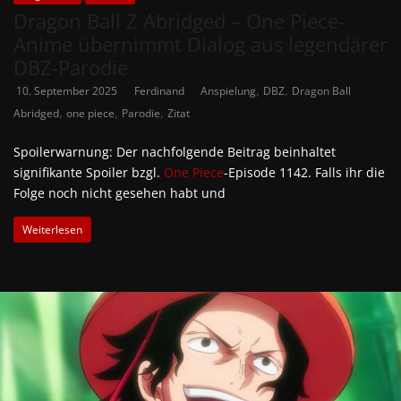
Dragon Ball Z Abridged – One Piece-
Anime übernimmt Dialog aus legendärer
DBZ-Parodie
,
,
10. September 2025
Ferdinand
Anspielung
DBZ
Dragon Ball
,
,
,
Abridged
one piece
Parodie
Zitat
Spoilerwarnung: Der nachfolgende Beitrag beinhaltet
signifikante Spoiler bzgl.
One Piece
-Episode 1142. Falls ihr die
Folge noch nicht gesehen habt und
Weiterlesen