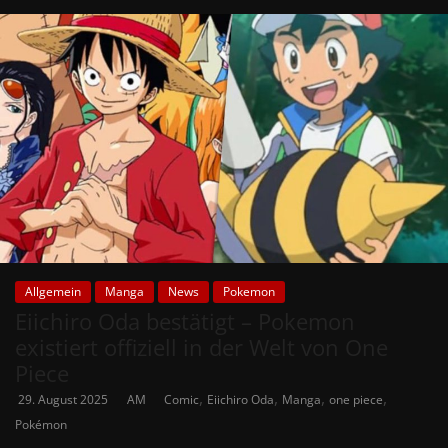
Allgemein
Manga
News
Pokemon
Eiichiro Oda bestätigt – Pokemon
existiert offiziell in der Welt von One
Piece
,
,
,
,
29. August 2025
AM
Comic
Eiichiro Oda
Manga
one piece
Pokémon