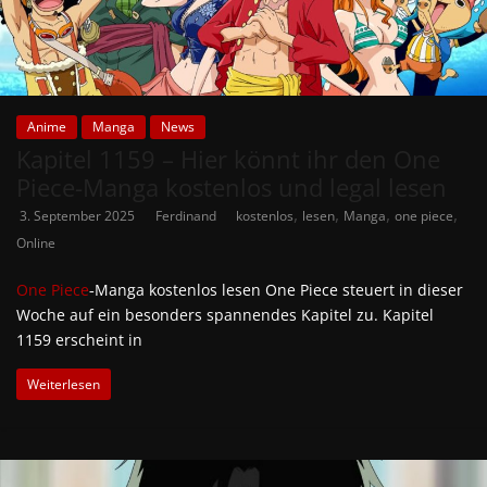
Anime
Manga
News
Kapitel 1159 – Hier könnt ihr den One
Piece-Manga kostenlos und legal lesen
,
,
,
,
3. September 2025
Ferdinand
kostenlos
lesen
Manga
one piece
Online
One Piece
‑Manga kostenlos lesen One Piece steuert in dieser
Woche auf ein besonders spannendes Kapitel zu. Kapitel
1159 erscheint in
Weiterlesen