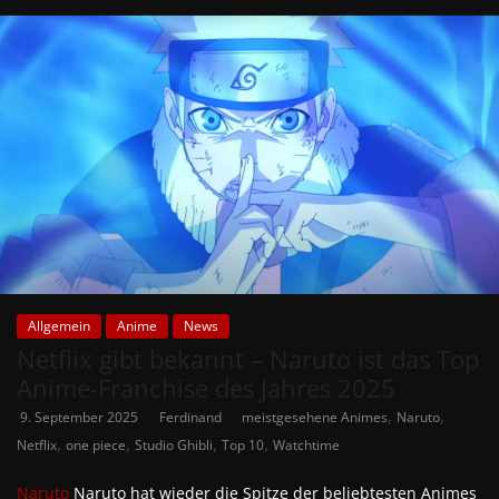
Allgemein
Anime
News
Netflix gibt bekannt – Naruto ist das Top
Anime-Franchise des Jahres 2025
,
,
9. September 2025
Ferdinand
meistgesehene Animes
Naruto
,
,
,
,
Netflix
one piece
Studio Ghibli
Top 10
Watchtime
Naruto
Naruto hat wieder die Spitze der beliebtesten Animes