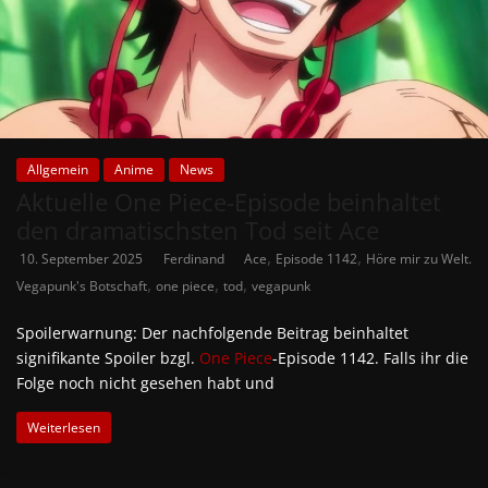
Allgemein
Anime
News
Aktuelle One Piece-Episode beinhaltet
den dramatischsten Tod seit Ace
,
,
10. September 2025
Ferdinand
Ace
Episode 1142
Höre mir zu Welt.
,
,
,
Vegapunk's Botschaft
one piece
tod
vegapunk
Spoilerwarnung: Der nachfolgende Beitrag beinhaltet
signifikante Spoiler bzgl.
One Piece
-Episode 1142. Falls ihr die
Folge noch nicht gesehen habt und
Weiterlesen