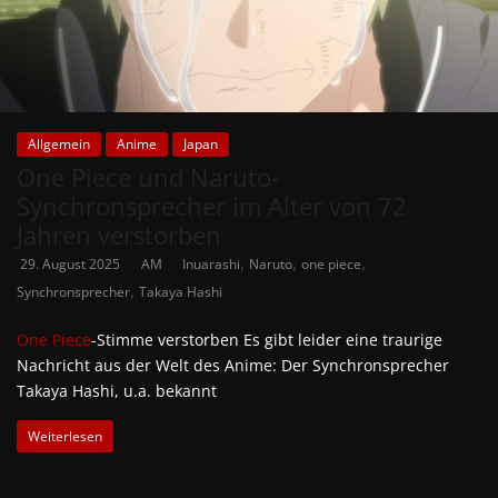
Allgemein
Anime
Japan
One Piece und Naruto-
Synchronsprecher im Alter von 72
Jahren verstorben
,
,
,
29. August 2025
AM
Inuarashi
Naruto
one piece
,
Synchronsprecher
Takaya Hashi
One Piece
-Stimme verstorben Es gibt leider eine traurige
Nachricht aus der Welt des Anime: Der Synchronsprecher
Takaya Hashi, u.a. bekannt
Weiterlesen