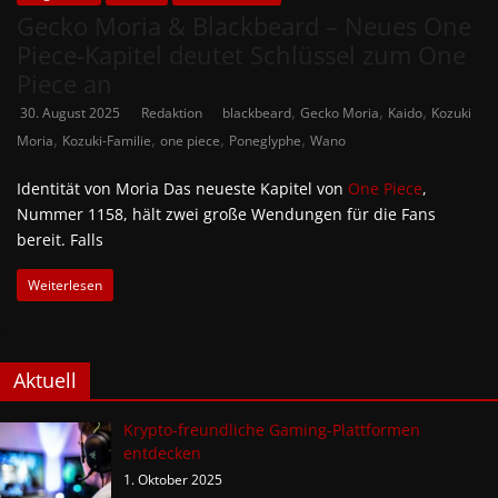
Gecko Moria & Blackbeard – Neues One
Piece-Kapitel deutet Schlüssel zum One
Piece an
,
,
,
30. August 2025
Redaktion
blackbeard
Gecko Moria
Kaido
Kozuki
,
,
,
,
Moria
Kozuki-Familie
one piece
Poneglyphe
Wano
Identität von Moria Das neueste Kapitel von
One Piece
,
Nummer 1158, hält zwei große Wendungen für die Fans
bereit. Falls
Weiterlesen
Aktuell
Krypto-freundliche Gaming-Plattformen
entdecken
1. Oktober 2025