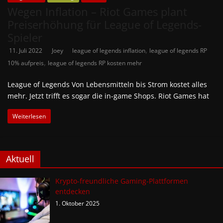
Wegen Inflation – Riot Games plant
Preiserhöhung für League of Legends-
Spieler
,
11. Juli 2022
Joey
league of legends inflation
league of legends RP
,
10% aufpreis
league of legends RP kosten mehr
League of Legends Von Lebensmitteln bis Strom kostet alles
mehr. Jetzt trifft es sogar die in-game Shops. Riot Games hat
Weiterlesen
Aktuell
Krypto-freundliche Gaming-Plattformen
entdecken
1. Oktober 2025