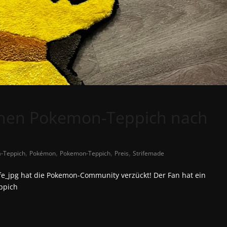
 einen Pokemon-Teppich nach
,
,
,
,
-Teppich
Pokémon
Pokemon-Teppich
Preis
Strifemade
fe_jpg hat die Pokemon-Community verzückt! Der Fan hat ein
eppich