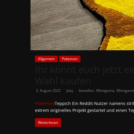
News
Auf
Phanimenal
findest
du
die
aktuellsten
Allgemein
Pokemon
Ihr könnt euch jetzt
Anime-
News
Wahl kaufen
aus
Japan
,
,
2. August 2022
Joey
bestellen
Mimigama
Mimigama
und
Deutschland
Pokemon
-Teppich Ein Reddit-Nutzer namens stri
extrem originelles Projekt gestartet und einen T
Weiterlesen