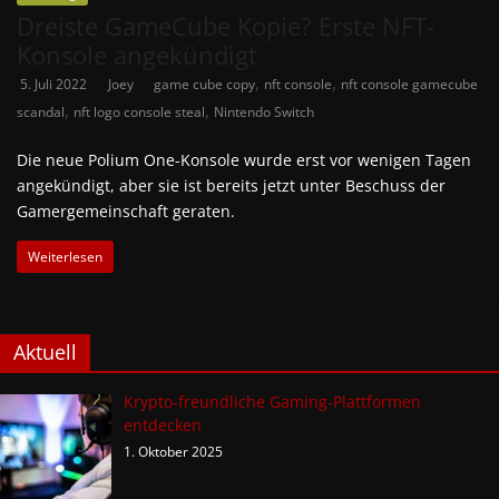
Dreiste GameCube Kopie? Erste NFT-
Konsole angekündigt
,
,
5. Juli 2022
Joey
game cube copy
nft console
nft console gamecube
,
,
scandal
nft logo console steal
Nintendo Switch
Die neue Polium One-Konsole wurde erst vor wenigen Tagen
angekündigt, aber sie ist bereits jetzt unter Beschuss der
Gamergemeinschaft geraten.
Weiterlesen
Aktuell
Krypto-freundliche Gaming-Plattformen
entdecken
1. Oktober 2025