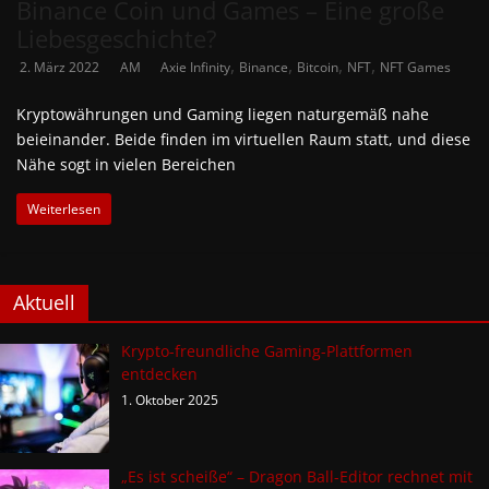
Binance Coin und Games – Eine große
Liebesgeschichte?
,
,
,
,
2. März 2022
AM
Axie Infinity
Binance
Bitcoin
NFT
NFT Games
Kryptowährungen und Gaming liegen naturgemäß nahe
beieinander. Beide finden im virtuellen Raum statt, und diese
Nähe sogt in vielen Bereichen
Weiterlesen
Aktuell
Krypto-freundliche Gaming-Plattformen
entdecken
1. Oktober 2025
„Es ist scheiße“ – Dragon Ball-Editor rechnet mit