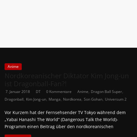
News
Auf
Phanimenal
findest
du
die
aktuellsten
Anime-
Anime
News
Nordkoreanischer Diktator Kim Jong-un
aus
ist Dragonball-Fan?!
Japan
,
,
7. Januar 2018
DT
0 Kommentare
Anime
Dragon Ball Super
und
,
,
,
,
,
Dragonball
Kim Jong-un
Manga
Nordkorea
Son Gohan
Universum 2
Deutschland
Vor Kurzem hat der Fernsehsender TV Tokyo während dem
„Yabai Hanashi The World“ (Dangerous Talk the World)-
Programm einen Beitrag über den nordkoreanischen