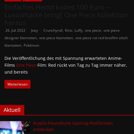
Einfaches Hemd kostet 100 Euro –
Luxusmarke bringt One Piece Kollektion
heraus
,
,
,
,
26. Juli 2022
Joey
Crunchyroll
Kino
Luffy
one piece
one piece
,
,
designer klamotten
one piece klamotten
one piece rot red kinofilm stitch
,
klamotten
Pokémon
Die Veröffentlichung des mit Spannung erwarteten Anime-
Films
One Piece
Film: Red rückt von Tag zu Tag immer näher,
und bereits
Weiterlesen
Aktuell
Krypto-freundliche Gaming-Plattformen
entdecken