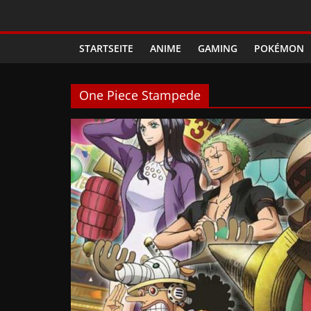
Zum
Phanimenal
Inhalt
springen
STARTSEITE
ANIME
GAMING
POKÉMON
–
Täglich
One Piece Stampede
interessante
Anime
News
und
Gaming