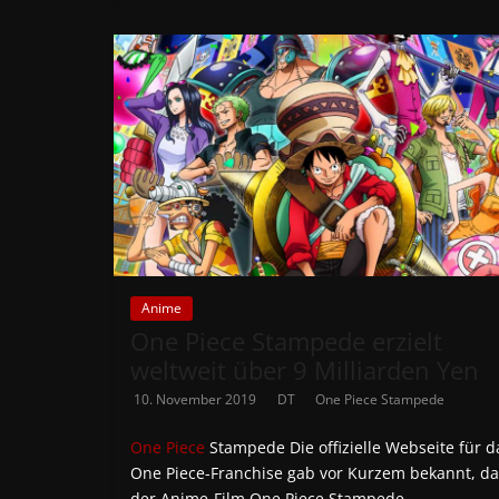
Anime
One Piece Stampede erzielt
weltweit über 9 Milliarden Yen
10. November 2019
DT
One Piece Stampede
One Piece
Stampede Die offizielle Webseite für d
One Piece-Franchise gab vor Kurzem bekannt, da
der Anime-Film One Piece Stampede