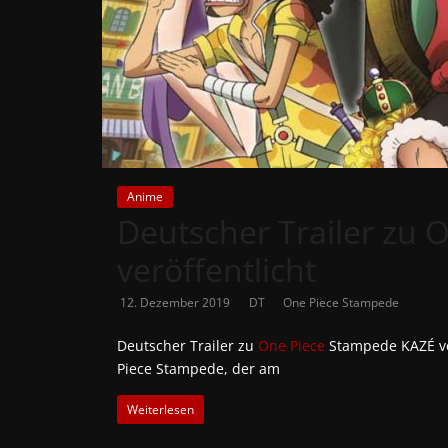
News
Auf
Phanimenal
findest
du
die
aktuellsten
Anime
Deutscher Trailer zu
Anime-
News
veröffentlicht
aus
Japan
12. Dezember 2019
DT
One Piece Stampede
und
Deutschland
Deutscher Trailer zu
One Piece
Stampede KAZÉ ver
Piece Stampede, der am
Weiterlesen