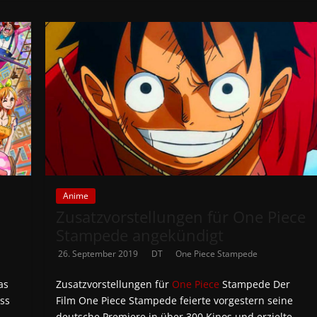
Anime
Zusatzvorstellungen für One Piece
Stampede angekündigt
26. September 2019
DT
One Piece Stampede
as
Zusatzvorstellungen für
One Piece
Stampede Der
ss
Film One Piece Stampede feierte vorgestern seine
deutsche Premiere in über 300 Kinos und erzielte