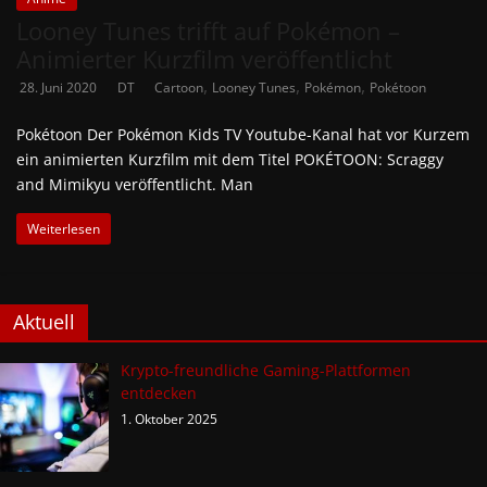
Looney Tunes trifft auf Pokémon –
Animierter Kurzfilm veröffentlicht
,
,
,
28. Juni 2020
DT
Cartoon
Looney Tunes
Pokémon
Pokétoon
Pokétoon Der Pokémon Kids TV Youtube-Kanal hat vor Kurzem
ein animierten Kurzfilm mit dem Titel POKÉTOON: Scraggy
and Mimikyu veröffentlicht. Man
Weiterlesen
Aktuell
Krypto-freundliche Gaming-Plattformen
entdecken
1. Oktober 2025