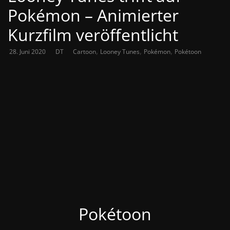
Pokémon – Animierter
Kurzfilm veröffentlicht
,
,
,
28. Juni 2020
DT
Cartoon
Looney Tunes
Pokémon
Pokétoon
Pokétoon