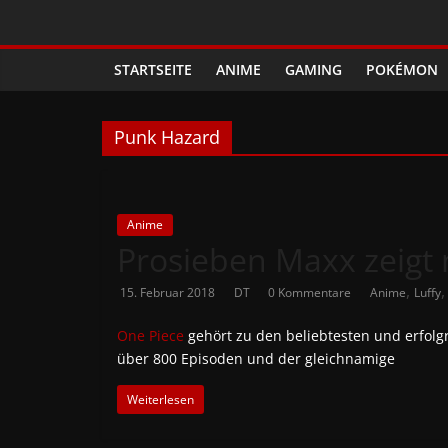
Zum
Phanimenal
Inhalt
springen
STARTSEITE
ANIME
GAMING
POKÉMON
–
Täglich
Punk Hazard
interessante
Anime
Anime
Prosieben Maxx zeigt 
,
15. Februar 2018
DT
0 Kommentare
Anime
Luffy
News
One Piece
gehört zu den beliebtesten und erfolgr
und
über 800 Episoden und der gleichnamige
Weiterlesen
Gaming