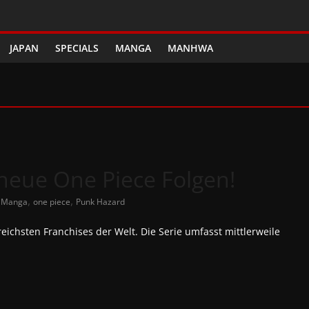
JAPAN
SPECIALS
MANGA
MANHWA
neue One Piece Folgen!
,
,
,
Manga
one piece
Punk Hazard
eichsten Franchises der Welt. Die Serie umfasst mittlerweile