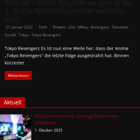
Skandal – Wieso Tokyo Revengers in der
2. Staffel Synchronsprecher wechseln
wird
,
,
,
,
27. Januar 2022
Faith
Draken
LiSa
Mikey
Revengers
Tatsuhisa
,
,
Suzuki
Tokyo
Tokyo Revengers
Tokyo Revengers Es ist nun eine Weile her, dass der Anime
„Tokyo Revengers“ die letzte Folge ausgestrahlt hat. Binnen
kürzester
Weiterlesen
Aktuell
Krypto-freundliche Gaming-Plattformen
entdecken
1. Oktober 2025