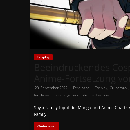
News
Auf
Phanimenal
findest
du
die
aktuellsten
Cosplay
Beeindruckendes Cospl
Anime-
News
Anime-Fortsetzung vo
aus
Japan
,
20. September 2022
Ferdinand
Cosplay
Crunchyroll
und
family wann neue folge laden stream download
Deutschland
Spy x Family toppt die Manga und Anime Charts Al
Family
Weiterlesen