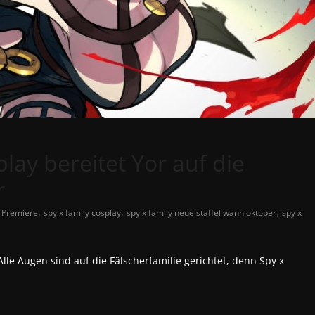
ay bereitet Yor auf die
r
,
,
,
,
Premiere
spy x family cosplay
spy x family neue staffel wann oktober
spy x
le Augen sind auf die Fälscherfamilie gerichtet, denn Spy x