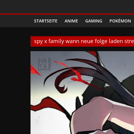
Zum
Phanimenal
Inhalt
springen
STARTSEITE
ANIME
GAMING
POKÉMON
–
Täglich
spy x family wann neue folge laden st
interessante
Anime
News
und
Gaming