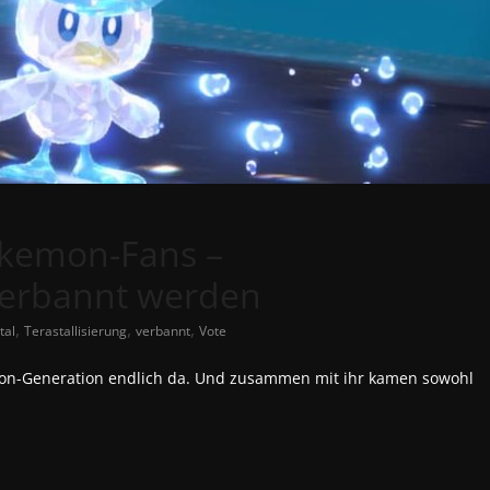
okemon-Fans –
 verbannt werden
,
,
,
tal
Terastallisierung
verbannt
Vote
mon-Generation endlich da. Und zusammen mit ihr kamen sowohl