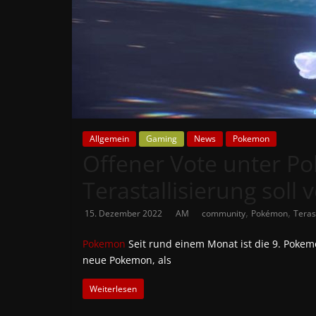
News
Auf
Phanimenal
findest
du
die
aktuellsten
Allgemein
Gaming
News
Pokemon
Offener Vote unter P
Anime-
News
Terastallisierung soll
aus
Japan
,
,
15. Dezember 2022
AM
community
Pokémon
Teras
und
Deutschland
Pokemon
Seit rund einem Monat ist die 9. Poke
neue Pokemon, als
Weiterlesen