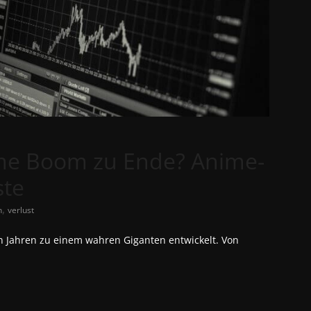
ime Boom zu Ende? Anime-
ste
,
n
verlust
en Jahren zu einem wahren Giganten entwickelt. Von