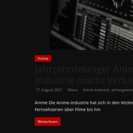
News
Auf
Phanimenal
findest
du
die
aktuellsten
Anime
Jahrzehntelanger An
Anime-
News
Industrie macht Verlu
aus
Japan
,
17. August 2021
Manu
Anime-Industrie
jahresgewin
und
Deutschland
Anime Die Anime-Industrie hat sich in den letzt
Fernsehserien über Filme bis hin
Weiterlesen