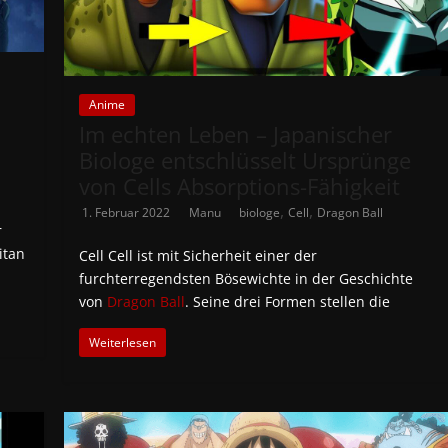
Anime
Im echten Leben – Japanischer
Biologe entschlüsselt Ursprünge
von Cells Absorptions-Fähigkeit
,
,
1. Februar 2022
Manu
biologe
Cell
Dragon Ball
r
itan
Cell Cell ist mit Sicherheit einer der
furchterregendsten Bösewichte in der Geschichte
von
Dragon Ball
. Seine drei Formen stellen die
Weiterlesen