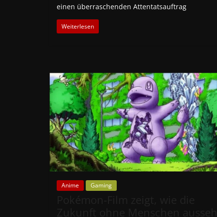
einen überraschenden Attentatsauftrag
Weiterlesen
Anime
Gaming
Pokémon-Film zeigt, wie die
Zukunft ohne Menschen ausse