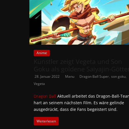
Anime
Künstler zeigt Vegeta und Son
Goku als goldene Saiyajin-Götte
,
,
28. Januar 2022
Manu
Dragon Ball Super
son goku
Vegeta
Dragon Ball
Aktuell arbeitet das Dragon-Ball-Tea
hart an seinem nächsten Film. Es wäre gelinde
ausgedrückt, dass die Fans begeistert sind.
Weiterlesen