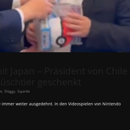
 Japan – Präsident von Chile
schtier geschenkt
,
,
nt
Shiggy
Squirtle
re immer weiter ausgedehnt. In den Videospielen von Nintendo