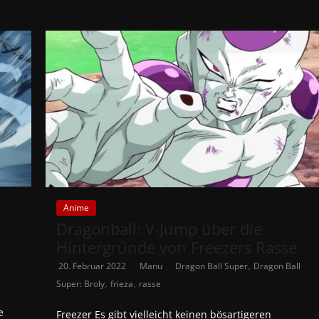
Anime
Dragonball: V-Jump über die
Hintergründe von Freezers Rasse
,
20. Februar 2022
Manu
Dragon Ball Super
Dragon Ball
,
,
Super: Broly
frieza
rasse
e
Freezer Es gibt vielleicht keinen bösartigeren