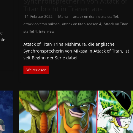
Synchronsprecherin von Attack of
Titan bricht in Tränen aus
,
,
14. Februar 2022
Manu
attack on titan letzte staffel
,
,
attack on titan mikasa
attack on titan season 4
Attack on Titan
,
staffel 4
interview
ne
ple
Attack of Titan Trina Nishimura, die englische
Synchronsprecherin von Mikasa in Attack of Titan, ist
seit Beginn der Serie dabei
Weiterlesen