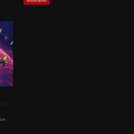
Weiterlesen
cks
,
lah