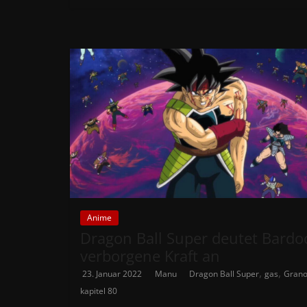
Anime
Dragon Ball Super deutet Bardo
verborgene Kraft an
,
,
23. Januar 2022
Manu
Dragon Ball Super
gas
Grano
kapitel 80