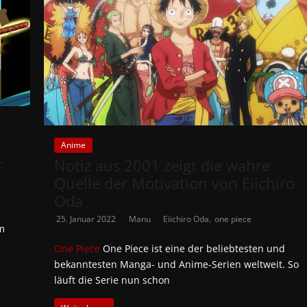
Anime
r
Notiz aus 2001 zeigt die wahre
Quelle der Motivation von Eiichiro
Oda
,
25. Januar 2022
Manu
Eiichiro Oda
one piece
m
One Piece
One Piece ist eine der beliebtesten und
bekanntesten Manga- und Anime-Serien weltweit. So
läuft die Serie nun schon