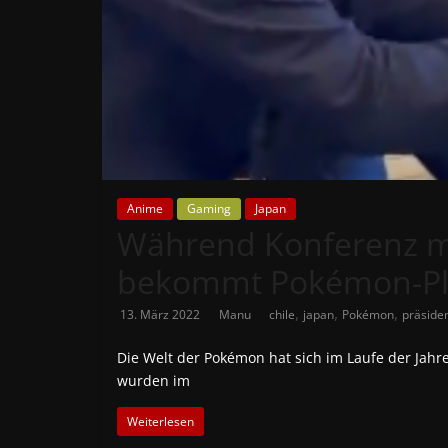
News
Auf
Phanimenal
findest
du
die
aktuellsten
Anime
Gaming
Japan
Anime-
Während Konferenz mit
News
aus
bekommt Pokémon-Plü
Japan
,
,
,
13. März 2022
Manu
chile
japan
Pokémon
präside
und
Deutschland
Die Welt der Pokémon hat sich im Laufe der Jah
wurden im
Weiterlesen