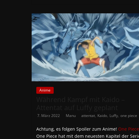
Anime
Während Kampf mit Kaido –
Attentat auf Luffy geplant
,
,
,
7. März 2022
Manu
attentat
Kaido
Luffy
one piece
Achtung, es folgen Spoiler zum Anime!
One Piece
One Piece hat mit dem neuesten Kapitel der Seri