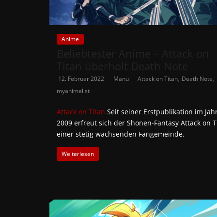
Anime
Beliebtester Anime – Attack on
Titan überholt Death Note
,
,
12. Februar 2022
Manu
Attack on Titan
Death Note
myanimelist
Attack on Titan
Seit seiner Erstpublikation im Jah
2009 erfreut sich der Shonen-Fantasy Attack on T
einer stetig wachsenden Fangemeinde.
Weiterlesen