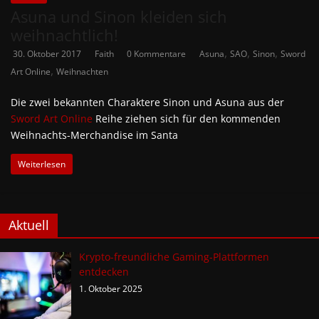
Asuna und Sinon kleiden sich
weihnachtlich!
,
,
,
30. Oktober 2017
Faith
0 Kommentare
Asuna
SAO
Sinon
Sword
,
Art Online
Weihnachten
Die zwei bekannten Charaktere Sinon und Asuna aus der
Sword Art Online
Reihe ziehen sich für den kommenden
Weihnachts-Merchandise im Santa
Weiterlesen
Aktuell
Krypto-freundliche Gaming-Plattformen
entdecken
1. Oktober 2025