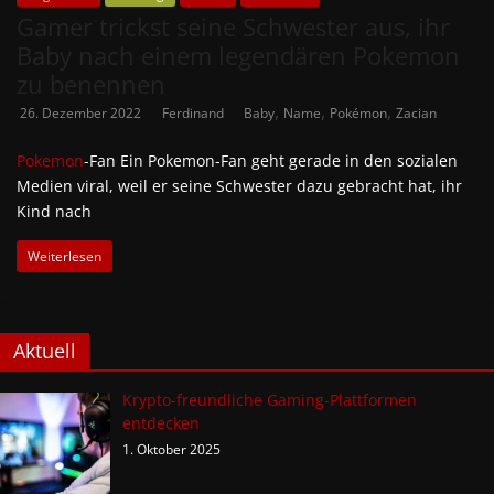
Gamer trickst seine Schwester aus, ihr
Baby nach einem legendären Pokemon
zu benennen
,
,
,
26. Dezember 2022
Ferdinand
Baby
Name
Pokémon
Zacian
Pokemon
-Fan Ein Pokemon-Fan geht gerade in den sozialen
Medien viral, weil er seine Schwester dazu gebracht hat, ihr
Kind nach
Weiterlesen
Aktuell
Krypto-freundliche Gaming-Plattformen
entdecken
1. Oktober 2025