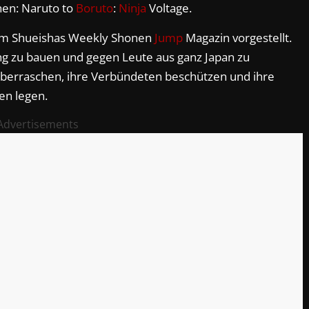
nen: Naruto to
Boruto
:
Ninja
Voltage.
 im Shueishas Weekly Shonen
Jump
Magazin vorgestellt.
ng zu bauen und gegen Leute aus ganz Japan zu
überraschen, ihre Verbündeten beschützen und ihre
en legen.
Advertisements