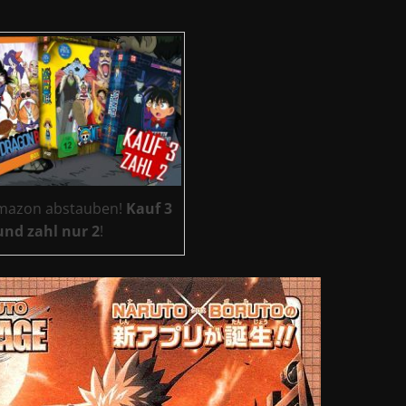
Amazon abstauben!
Kauf 3
und zahl nur 2
!