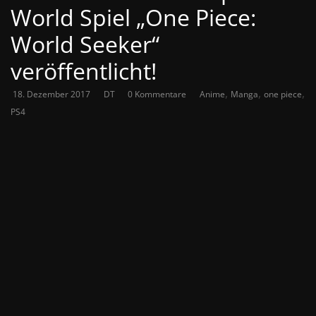
World Spiel „One Piece:
World Seeker“
veröffentlicht!
,
,
,
18. Dezember 2017
DT
0 Kommentare
Anime
Manga
one piece
PS4