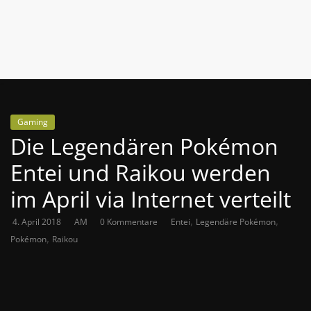
News
Auf
Phanimenal
findest
du
die
Gaming
aktuellsten
Die Legendären Pokémon
Anime-
News
Entei und Raikou werden
aus
im April via Internet verteilt
Japan
und
,
,
4. April 2018
AM
0 Kommentare
Entei
Legendäre Pokémon
Deutschland
,
Pokémon
Raikou