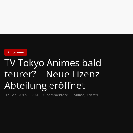
News
Auf
Phanimenal
findest
du
die
Allgemein
aktuellsten
TV Tokyo Animes bald
Anime-
News
teurer? – Neue Lizenz-
aus
Abteilung eröffnet
Japan
und
,
15. Mai 2018
AM
0 Kommentare
Anime
Kosten
Deutschland