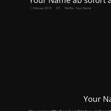
,
1. Februar 2019
DT
Netflix
Your Name
Your N