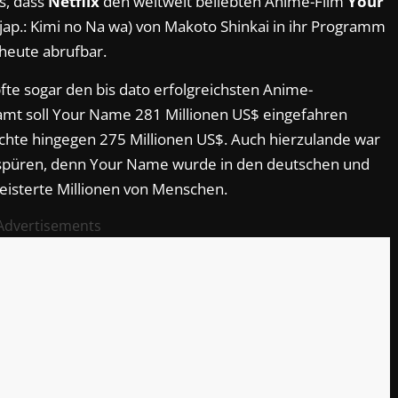
s, dass
Netflix
den weltweit beliebten Anime-Film
Your
jap.: Kimi no Na wa) von Makoto Shinkai in ihr Programm
heute abrufbar.
e sogar den bis dato erfolgreichsten Anime-
samt soll Your Name 281 Millionen US$ eingefahren
ichte hingegen 275 Millionen US$. Auch hierzulande war
u spüren, denn Your Name wurde in den deutschen und
eisterte Millionen von Menschen.
Advertisements