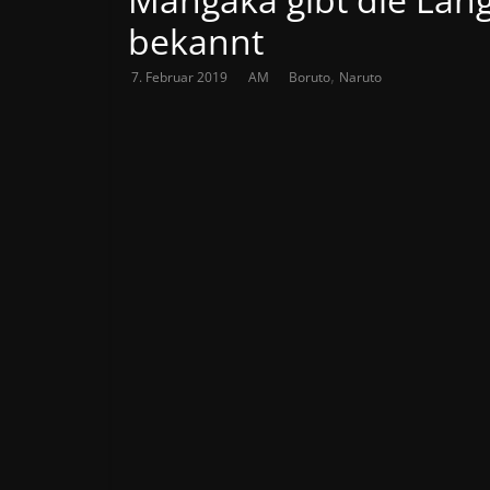
bekannt
,
7. Februar 2019
AM
Boruto
Naruto