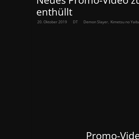
enthüllt
,
20. Oktober 2019
DT
Demon Slayer
Kimetsu no Yaib
Promo-Vide