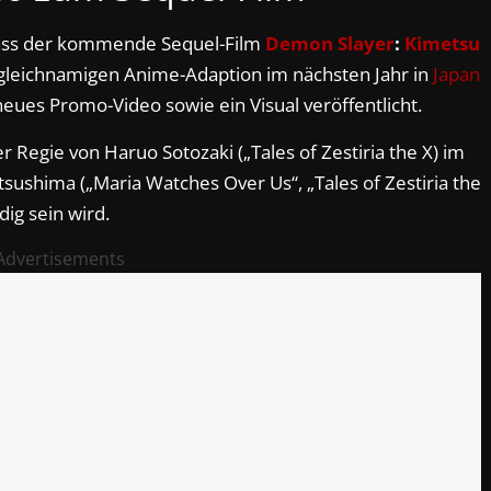
ass der kommende Sequel-Film
Demon Slayer
:
Kimetsu
gleichnamigen Anime-Adaption im nächsten Jahr in
Japan
ues Promo-Video sowie ein Visual veröffentlicht.
r Regie von Haruo Sotozaki („Tales of Zestiria the X) im
sushima („Maria Watches Over Us“, „Tales of Zestiria the
ig sein wird.
Advertisements