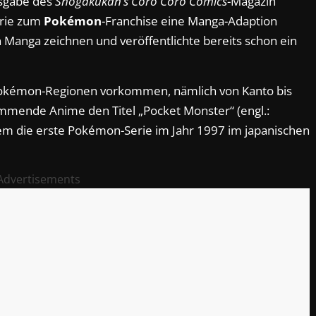
sgabe des
Shogakukan’s Coro Coro Comics
-Magazin
erie zum
Pokémon
-Franchise eine Manga-Adaption
 Manga zeichnen und veröffentlichte bereits schon ein
n Pokémon-Regionen vorkommen, nämlich von Kanto bis
kommende Anime den Titel „Pocket Monster“ (engl.:
dem die erste Pokémon-Serie im Jahr 1997 im japanischen
Advertisements