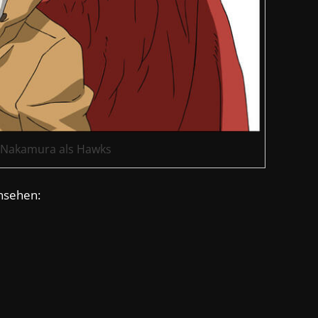
i Nakamura als Hawks
ansehen: