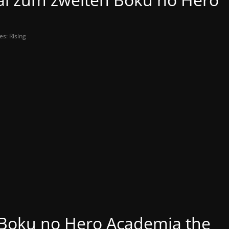
s: Rising
 Boku no Hero Academia the