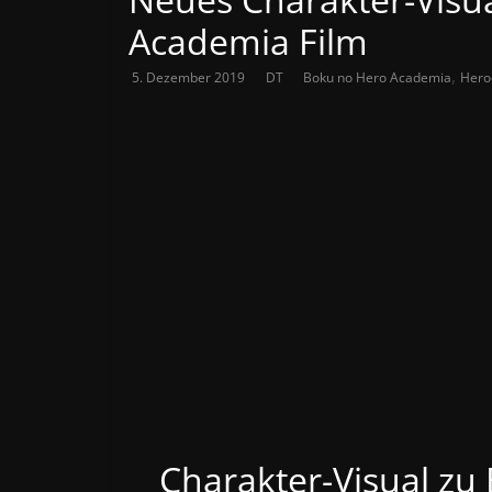
Academia Film
,
5. Dezember 2019
DT
Boku no Hero Academia
Heroe
Charakter-Visual zu