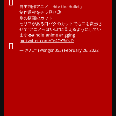
自主制作アニメ「Bite the Bullet」
制作過程をチラ見せ③
別の横顔のカット
セリフがある口パクのカットでも口を変形さ
せて"アニメっぽい口"に見えるようにしてい
ます👄
#indie_anime
#rigging
pic.twitter.com/Ce4OY3i0zD
— さんご (@sngsn353)
February 26, 2022