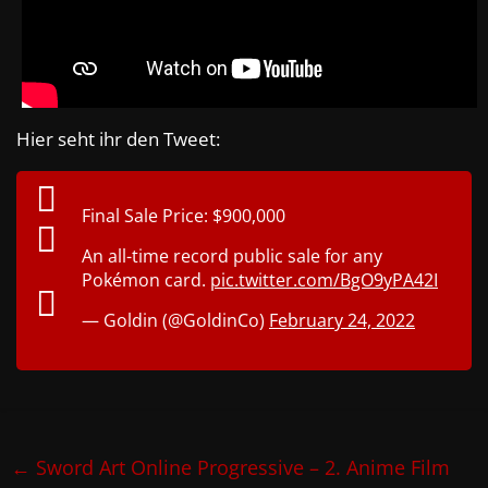
Hier seht ihr den Tweet:
Final Sale Price: $900,000
An all-time record public sale for any
Pokémon card.
pic.twitter.com/BgO9yPA42I
— Goldin (@GoldinCo)
February 24, 2022
←
Sword Art Online Progressive – 2. Anime Film