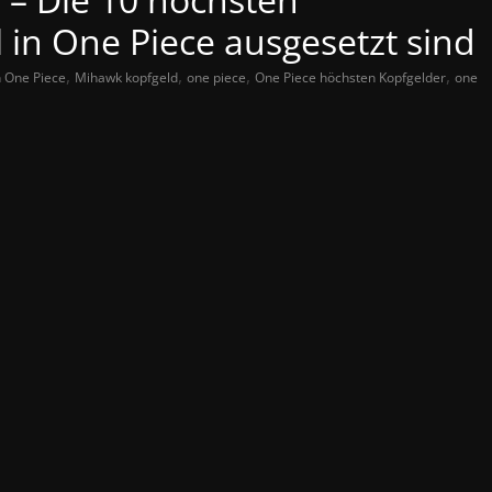
l in One Piece ausgesetzt sind
,
,
,
,
n One Piece
Mihawk kopfgeld
one piece
One Piece höchsten Kopfgelder
one