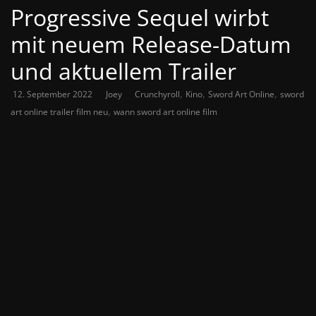
Progressive Sequel wirbt
mit neuem Release-Datum
und aktuellem Trailer
,
,
,
12. September 2022
Joey
Crunchyroll
Kino
Sword Art Online
sword
,
art online trailer film neu
wann sword art online film