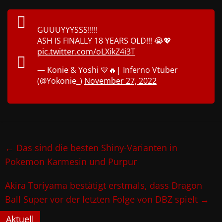
GUUUYYYSSS!!!!!
ASH IS FINALLY 18 YEARS OLD!!! 😭💖
pic.twitter.com/oLXikZ4i3T
— Konie & Yoshi 💙🔥| Inferno Vtuber
(@Yokonie_)
November 27, 2022
←
Das sind die besten Shiny-Varianten in
Pokemon Karmesin und Purpur
Akira Toriyama bestätigt erstmals, dass Dragon
Ball Super vor der letzten Folge von DBZ spielt
→
Aktuell