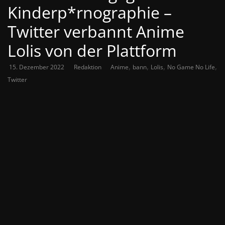
Kinderp*rnographie –
Twitter verbannt Anime
Lolis von der Plattform
,
,
,
,
15. Dezember 2022
Redaktion
Anime
bann
Lolis
No Game No Life
Twitter