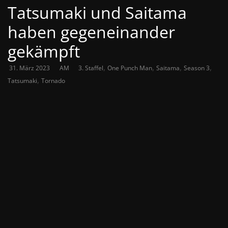
Tatsumaki und Saitama
haben gegeneinander
gekämpft
,
,
,
,
31. März 2023
AM
3. Staffel
One Punch Man
Saitama
Season 3
,
Tatsumaki
Tornado