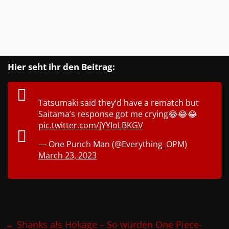
Hier seht ihr den Beitrag:
Tatsumaki said they’d have a rematch but
Saitama’s response got me crying😂😂😂
pic.twitter.com/jYYIoLBKGV
— One Punch Man (@Everything_OPM)
March 23, 2023
←
Shanks als Hokage – So würden One Piece-