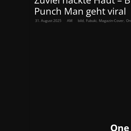
Punch Man geht viral
,
,
,
31. August 2025
AM
bild
Fubuki
Magazin-Cover
On
One