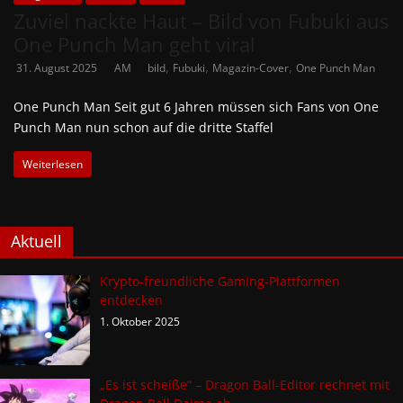
Zuviel nackte Haut – Bild von Fubuki aus
One Punch Man geht viral
,
,
,
31. August 2025
AM
bild
Fubuki
Magazin-Cover
One Punch Man
One Punch Man Seit gut 6 Jahren müssen sich Fans von One
Punch Man nun schon auf die dritte Staffel
Weiterlesen
Aktuell
Krypto-freundliche Gaming-Plattformen
entdecken
1. Oktober 2025
„Es ist scheiße“ – Dragon Ball-Editor rechnet mit