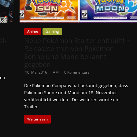
Anime
Gaming
al-
Neue Pokémon Starter enthüllt! +
Releasetermin von Pokémon
Sonne und Mond bekannt
gegeben
10. Mai 2016
AM
0 Kommentare
ten
Die Pokémon Company hat bekannt gegeben, dass
Pokémon Sonne und Mond am 18. November
veröffentlicht werden. Desweiteren wurde ein
Trailer
Weiterlesen