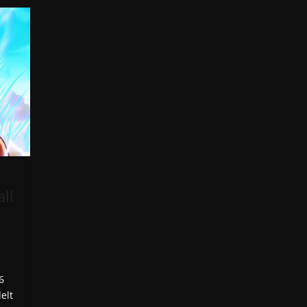
ll
6
elt