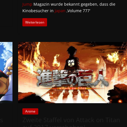
Jump
Magazin wurde bekannt gegeben, dass die
Kinobesucher in
Japan
‚Volume 777‘
Weiterlesen
Anime
s
Zweite Staffel von Attack on Titan