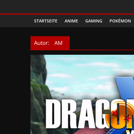
Zum
Phanimenal
Inhalt
springen
STARTSEITE
ANIME
GAMING
POKÉMON
–
Täglich
Autor:
AM
interessante
Anime
News
und
Gaming