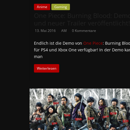
Anime
Gaming
One Piece: Burning Blood: Dem
und neuer Trailer veröffentlicht!
13. Mai 2016
AM
0 Kommentare
Endlich ist die Demo von
One Piece
: Burning Blo
für PS4 und Xbox One verfügbar! In der Demo ka
man
Weiterlesen