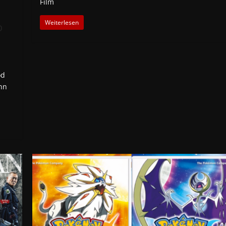
Film
Weiterlesen
o
od
nn