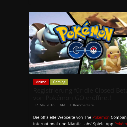
Anime
Gaming
Registrierung für die Closed-Bet
von Pokémon GO eröffnet!
17. Mai 2016
AM
0 Kommentare
Die offizielle Webseite von The
Pokemon
Compan
International und Niantic Labs‘ Spiele App
Pokém