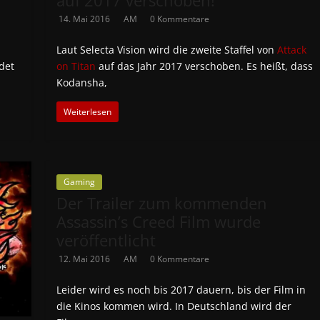
auf 2017 verschoben!
14. Mai 2016
AM
0 Kommentare
Laut Selecta Vision wird die zweite Staffel von
Attack
det
on Titan
auf das Jahr 2017 verschoben. Es heißt, dass
Kodansha,
Weiterlesen
Gaming
Der Trailer zum kommenden
Assassin’s Creed Film wurde
veröffentlicht
12. Mai 2016
AM
0 Kommentare
Leider wird es noch bis 2017 dauern, bis der Film in
die Kinos kommen wird. In Deutschland wird der