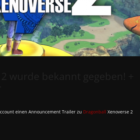
 2 wurde bekannt gegeben! +
r
count einen Announcement Trailer zu
Dragonball
Xenoverse 2