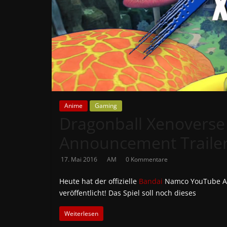
News
Auf
Phanimenal
findest
du
die
aktuellsten
Anime
Gaming
Anime-
Dragonball Xenoverse
News
aus
Announcement Traile
Japan
17. Mai 2016
AM
0 Kommentare
und
Deutschland
Heute hat der offizielle
Bandai
Namco YouTube Ac
veröffentlicht! Das Spiel soll noch dieses
Weiterlesen