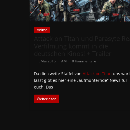
Anime
Attack on Titan und Parasyte Re
Verfilmung kommt in die
deutschen Kinos! + Trailer
11. Mai 2016
AM
0 Kommentare
Da die zweite Staffel von
Attack on Titan
uns war
lässt gibt es hier eine „aufmunternde“ News für
euch. Das
Weiterlesen