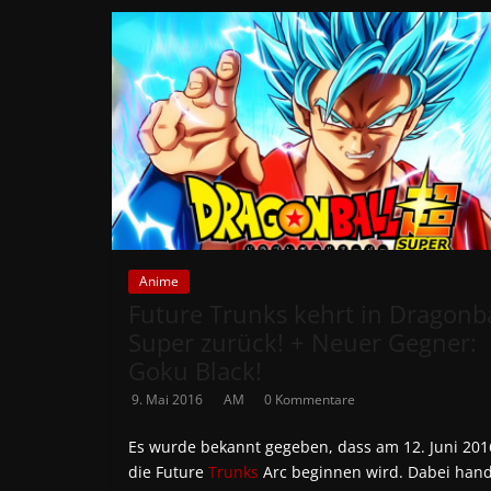
Anime
Future Trunks kehrt in Dragonba
Super zurück! + Neuer Gegner:
Goku Black!
9. Mai 2016
AM
0 Kommentare
Es wurde bekannt gegeben, dass am 12. Juni 201
die Future
Trunks
Arc beginnen wird. Dabei hand