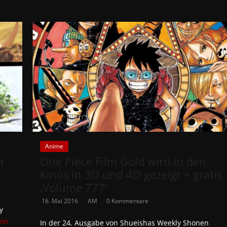
Anime
a
One Piece Film Gold wird in den
Kinos in 3D und 4D gezeigt + gratis
‚Volume 777‘
16. Mai 2016
AM
0 Kommentare
y
on
In der 24. Ausgabe von Shueishas Weekly Shonen