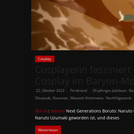
News
Auf
Phanimenal
findest
du
die
aktuellsten
Cosplay
Cosplayerin faszinier
Anime-
News
Cosplay im Baryon-M
aus
Japan
,
22. Oktober 2022
Ferdinand
20-jähriges Jubiläum
Ba
und
,
,
,
,
Otsutsuki
Kuramas
Masashi Kishimotos
Nachfolgeserie
Deutschland
Boruto
:
Naruto
Next Generations Boruto: Naruto 
Naruto Uzumaki geworden ist, und dieses
Weiterlesen