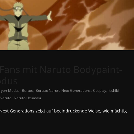
t Fans mit Naruto Bodypaint-
odus
,
,
,
,
ryon-Modus
Boruto
Boruto: Naruto Next Generations
Cosplay
Isshiki
,
Naruto
Naruto Uzumaki
Next Generations zeigt auf beeindruckende Weise, wie mächtig