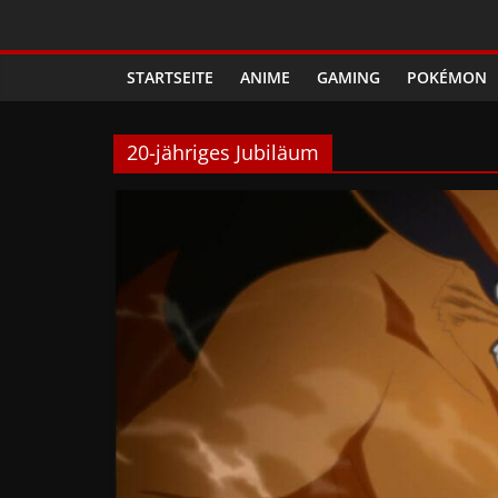
Zum
Phanimenal
Inhalt
springen
STARTSEITE
ANIME
GAMING
POKÉMON
–
Täglich
20-jähriges Jubiläum
interessante
Anime
News
und
Gaming