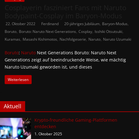
Cosplayerin fasziniert Fans mit Naruto
Bodypaint-Cosplay im Baryon-Modus
,
,
22. Oktober 2022
Ferdinand
20-jähriges Jubiläum
Baryon-Modus
,
,
,
,
Boruto
Boruto: Naruto Next Generations
Cosplay
Isshiki Otsutsuki
,
,
,
,
Kuramas
Masashi Kishimotos
Nachfolgeserie
Naruto
Naruto Uzumaki
Boruto
:
Naruto
Next Generations Boruto: Naruto Next
Generations zeigt auf beeindruckende Weise, wie mächtig
Naruto Uzumaki geworden ist, und dieses
Weiterlesen
Aktuell
Krypto-freundliche Gaming-Plattformen
entdecken
1. Oktober 2025