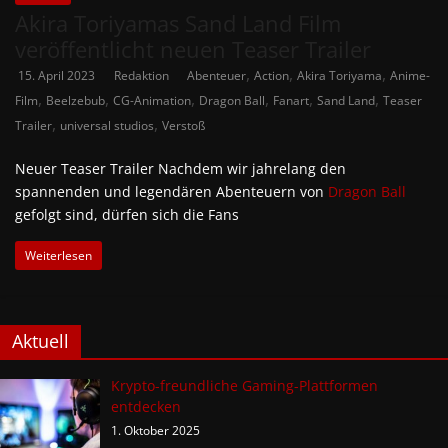
Akira Toriyamas Sand Land Film
veröffentlicht neuen Teaser Trailer
,
,
,
15. April 2023
Redaktion
Abenteuer
Action
Akira Toriyama
Anime-
,
,
,
,
,
,
Film
Beelzebub
CG-Animation
Dragon Ball
Fanart
Sand Land
Teaser
,
,
Trailer
universal studios
Verstoß
Neuer Teaser Trailer Nachdem wir jahrelang den
spannenden und legendären Abenteuern von
Dragon Ball
gefolgt sind, dürfen sich die Fans
Weiterlesen
Aktuell
Krypto-freundliche Gaming-Plattformen
entdecken
1. Oktober 2025