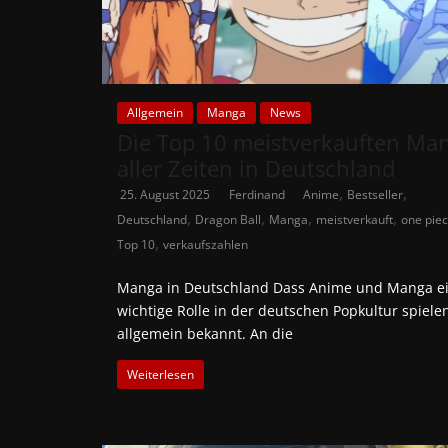
Allgemein
Manga
News
Die Top 10 meistverkauften Ma
aller Zeiten in Deutschland
,
,
25. August 2025
Ferdinand
Anime
Bestseller
,
,
,
,
Deutschland
Dragon Ball
Manga
meistverkauft
one pie
,
Top 10
verkaufszahlen
Manga in Deutschland Dass Anime und Manga e
wichtige Rolle in der deutschen Popkultur spielen
allgemein bekannt. An die
Weiterlesen