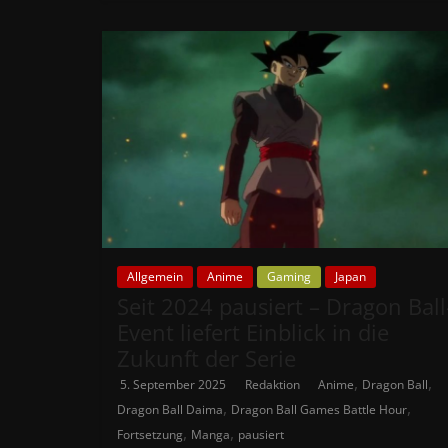
Allgemein
Anime
Gaming
Japan
Seit 2024 pausiert – Dragon Ball
Event liefert Einblick in die
Zukunft der Serie
,
,
5. September 2025
Redaktion
Anime
Dragon Ball
,
,
Dragon Ball Daima
Dragon Ball Games Battle Hour
,
,
Fortsetzung
Manga
pausiert