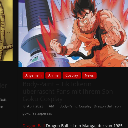
Allgemein
Anime
Cosplay
News
Body-Paint – TikTokerin
ler
überrascht Fans mit ihrem Son
Goku Cosplay
,
Ball
,
,
,
8. April 2023
AM
Body-Paint
Cosplay
Dragon Ball
son
oß
,
goku
Yaizaperezs
Dragon Ball
Dragon Ball ist ein Manga, der von 1985