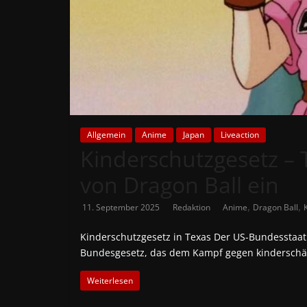
News
Auf
Phanimenal
findest
du
die
aktuellsten
Allgemein
Anime
Japan
Liveaction
Kinderschutzgesetz – 
Anime-
News
von Dragon Ball ein
aus
Japan
,
,
11. September 2025
Redaktion
Anime
Dragon Ball
und
Deutschland
Kinderschutzgesetz in Texas Der US-Bundesstaat
Bundesgesetz, das dem Kampf gegen kinderschä
Weiterlesen