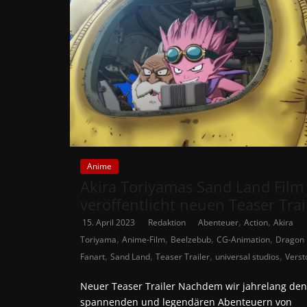
Anime
Akira Toriyamas Sand Land Film
veröffentlicht neuen Teaser Trai
,
,
15. April 2023
Redaktion
Abenteuer
Action
Akira
,
,
,
,
Toriyama
Anime-Film
Beelzebub
CG-Animation
Dragon 
,
,
,
,
Fanart
Sand Land
Teaser Trailer
universal studios
Verst
Neuer Teaser Trailer Nachdem wir jahrelang den
spannenden und legendären Abenteuern von