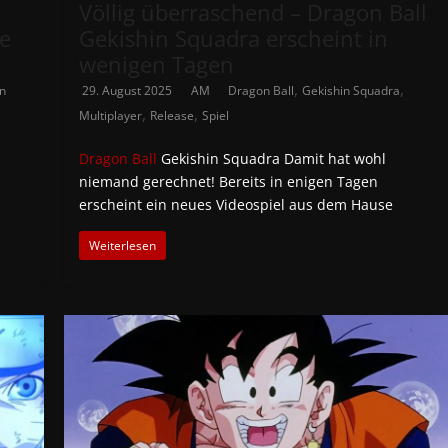
Völlig überraschend – Dragon Ball
e
Gekishin Squadra erscheint in
wenigen Tagen
,
,
n
29. August 2025
AM
Dragon Ball
Gekishin Squadra
,
,
Multiplayer
Release
Spiel
Dragon Ball
Gekishin Squadra Damit hat wohl
niemand gerechnet! Bereits in enigen Tagen
erscheint ein neues Videospiel aus dem Hause
Weiterlesen