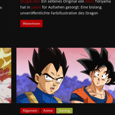
Dragon Ball
Ein seltenes Original von
Akira
Toriyama
hat in
Japan
für Aufsehen gesorgt: Eine bislang
on
unveröffentlichte Farbillustration des Dragon
Weiterlesen
Allgemein
Anime
Gaming