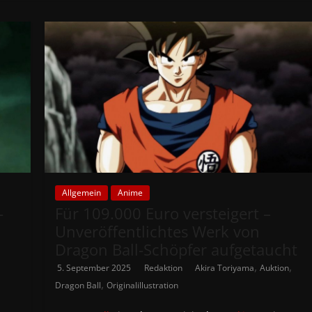
Allgemein
Anime
-
Für 109.000 Euro versteigert –
Unveröffentlichtes Werk von
Dragon Ball-Schöpfer aufgetaucht
,
,
5. September 2025
Redaktion
Akira Toriyama
Auktion
,
Dragon Ball
Originalillustration