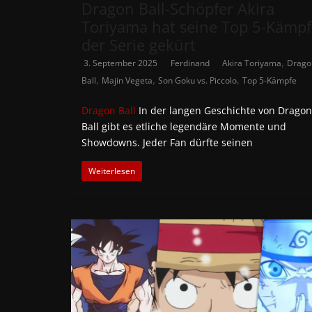
Dragon Ball-Schöpfer Akira
Toriyama hat seine Top 5-Kämpf
der Serie gekürt
,
3. September 2025
Ferdinand
Akira Toriyama
Drago
,
,
,
Ball
Majin Vegeta
Son Goku vs. Piccolo
Top 5-Kämpfe
Dragon Ball
In der langen Geschichte von Dragon
Ball gibt es etliche legendäre Momente und
Showdowns. Jeder Fan dürfte seinen
Weiterlesen