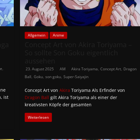
Allgemein
Anime
nga
Concept Art von Akira Toriyama –
So sollte Son Goku eigentlich
aussehen
,
,
,
ce
23. August 2025
AM
Akira Toriyama
Concept Art
Dragon
,
,
,
Ball
Goku
son goku
Super-Saiyajin
ine
Concept Art von
Akira
Toriyama Als Erfinder von
, ist
Dragon Ball
gilt Akira Toriyama als einer der
kreativsten Köpfe der gesamten
Weiterlesen