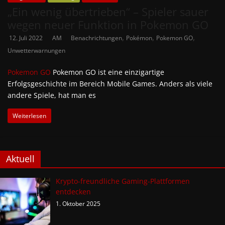
„Ein wenig übertrieben“ – Spieler sauer
wegen neuer Funktion in Pokemon GO
,
,
,
12. Juli 2022
AM
Benachrichtungen
Pokémon
Pokemon GO
Unwetterwarnungen
Pokemon GO
Pokemon GO ist eine einzigartige
Erfolgsgeschichte im Bereich Mobile Games. Anders als viele
andere Spiele, hat man es
Weiterlesen
Aktuell
Krypto-freundliche Gaming-Plattformen
entdecken
1. Oktober 2025