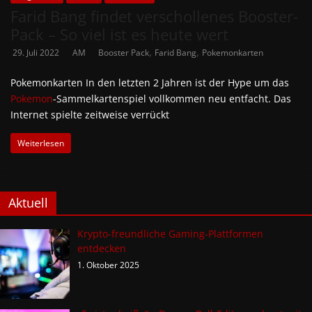
Farid Bang findet verschollenes Booster-
Pack – So viel ist es heute wert
,
,
29. Juli 2022
AM
Booster Pack
Farid Bang
Pokemonkarten
Pokemonkarten In den letzten 2 Jahren ist der Hype um das
Pokemon
-Sammelkartenspiel vollkommen neu entfacht. Das
Internet spielte zeitweise verrückt
Weiterlesen
Aktuell
Krypto-freundliche Gaming-Plattformen
entdecken
1. Oktober 2025