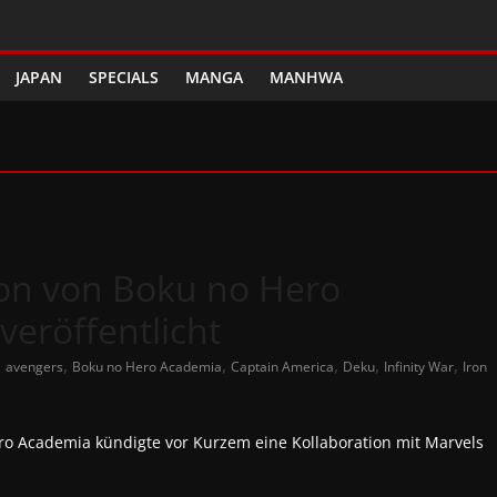
JAPAN
SPECIALS
MANGA
MANHWA
tion von Boku no Hero
eröffentlicht
,
,
,
,
,
,
avengers
Boku no Hero Academia
Captain America
Deku
Infinity War
Iron
ero Academia kündigte vor Kurzem eine Kollaboration mit Marvels