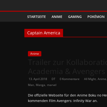
Zum
Phanimenal
Inhalt
springen
STARTSEITE
ANIME
GAMING
POKÉMON
–
Täglich
Captain America
interessante
Anime
Anime
Trailer zur Kollabora
Academia & Avengers v
News
,
13. April 2018
DT
0 Kommentare
All Might
Anime
,
,
und
Man
Manga
marvel
Die offizielle Webseite für den Anime Boku no H
Gaming
kommenden Film Avengers: Infinity War an.