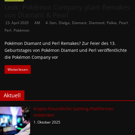
Leak: Pokémon Company plant Remakes
von Diamant & Pearl
,
,
,
,
,
,
23. April 2020
AM
4. Gen
Dialga
Diamant
Diamond
Palkia
Pearl
,
Perl
Pokémon
Pokémon Diamant und Perl Remakes? Zur Feier des 13.
Geburtstages von Pokémon Diamant und Perl veröffentlichte
die Pokémon Company vor
Weiterlesen
Aktuell
Krypto-freundliche Gaming-Plattformen
entdecken
1. Oktober 2025