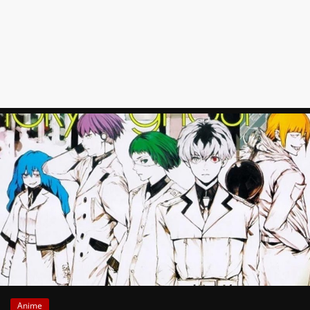
News
Auf
Phanimenal
findest
du
die
aktuellsten
Anime-
News
aus
Japan
und
Deutschland
Anime