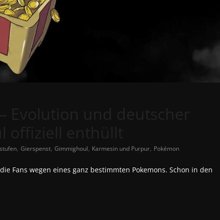
 Evolution und deutscher
ffiziell enthüllt
,
,
,
,
stufen
Gierspenst
Gimmighoul
Karmesin und Purpur
Pokémon
n die Fans wegen eines ganz bestimmten Pokemons. Schon in den