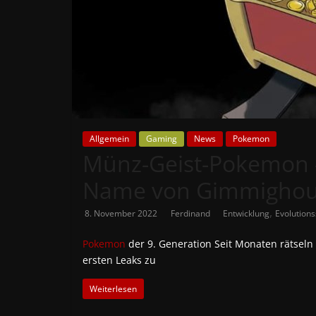
News
Auf
Phanimenal
findest
du
die
aktuellsten
Allgemein
Gaming
News
Pokemon
Münz-Geist-Pokemon –
Anime-
News
Name von Gimmighoul o
aus
Japan
,
8. November 2022
Ferdinand
Entwicklung
Evolutions
und
Deutschland
Pokemon
der 9. Generation Seit Monaten rätsel
ersten Leaks zu
Weiterlesen