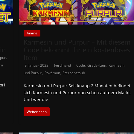
Anime
Karmesin und Purpur – Mit diesem
in
Code bekommt ihr ein kostenloses
Item
,
rpur
,
,
am
9. Januar 2023
Ferdinand
Code
Gratis-Item
Karmesin
,
,
und Purpur
Pokémon
Sternenstaub
ort
Karmesin und Purpur Seit knapp 2 Monaten befindet
sich Karmesin und Purpur nun schon auf dem Markt.
Und wer die
Weiterlesen