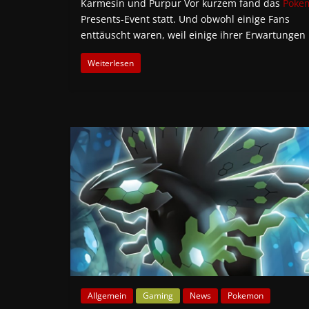
Karmesin und Purpur Vor kurzem fand das
Poke
Presents-Event statt. Und obwohl einige Fans
enttäuscht waren, weil einige ihrer Erwartungen
Weiterlesen
Allgemein
Gaming
News
Pokemon