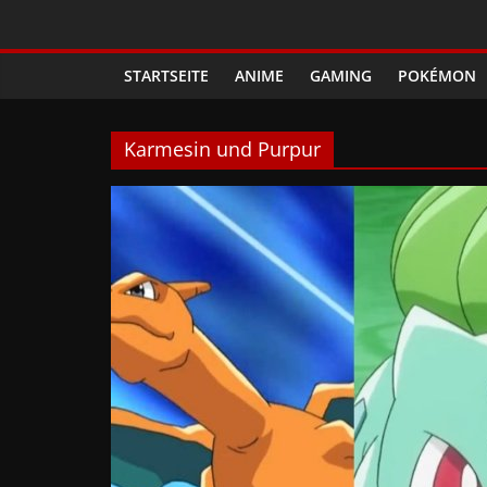
Zum
Phanimenal
Inhalt
springen
STARTSEITE
ANIME
GAMING
POKÉMON
–
Täglich
Karmesin und Purpur
interessante
Anime
News
und
Gaming