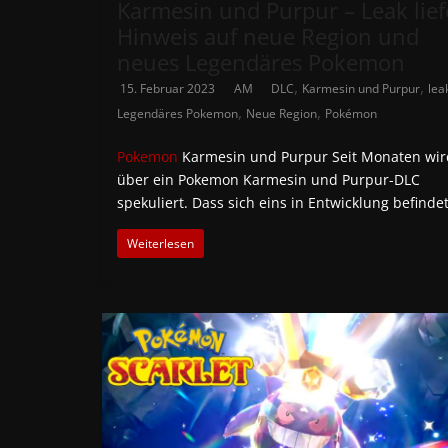
Karmesin und Purpur – Leak lief
Hinweis auf neue Region und
neues Legendäres Pokemon
,
,
15. Februar 2023
AM
DLC
Karmesin und Purpur
lea
,
,
Legendäres Pokemon
Neue Region
Pokémon
Pokemon
Karmesin und Purpur Seit Monaten wir
über ein Pokemon Karmesin und Purpur-DLC
spekuliert. Dass sich eins in Entwicklung befindet
Weiterlesen