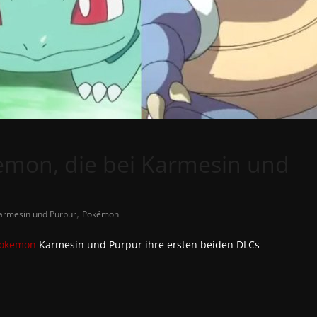
kemon, die bei Karmesin und
,
armesin und Purpur
Pokémon
okemon
Karmesin und Purpur ihre ersten beiden DLCs