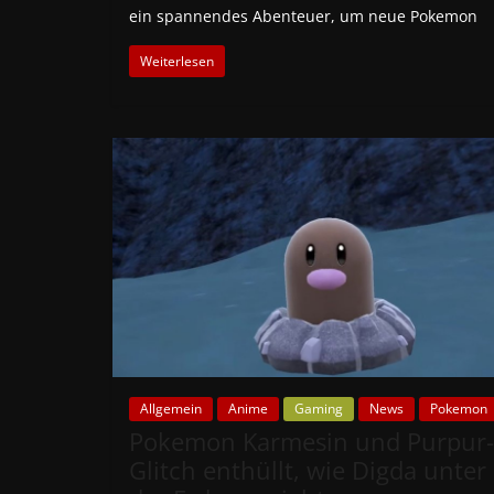
ein spannendes Abenteuer, um neue Pokemon
Weiterlesen
Allgemein
Anime
Gaming
News
Pokemon
Pokemon Karmesin und Purpur-
Glitch enthüllt, wie Digda unter