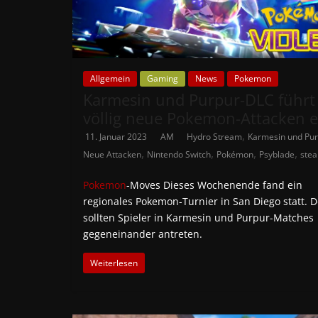
Allgemein
Gaming
News
Pokemon
Karmesin und Purpur-DLC führt
völlig neue Pokemon-Attacken e
,
11. Januar 2023
AM
Hydro Stream
Karmesin und Pu
,
,
,
,
Neue Attacken
Nintendo Switch
Pokémon
Psyblade
ste
Pokemon
-Moves Dieses Wochenende fand ein
regionales Pokemon-Turnier in San Diego statt. D
sollten Spieler in Karmesin und Purpur-Matches
gegeneinander antreten.
Weiterlesen