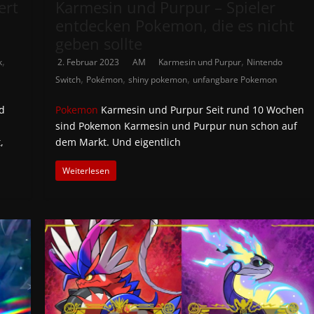
ert
Karmesin und Purpur – Spieler
entdecken Pokemon, die es nicht
geben sollte
,
,
k
2. Februar 2023
AM
Karmesin und Purpur
Nintendo
,
,
,
Switch
Pokémon
shiny pokemon
unfangbare Pokemon
d
Pokemon
Karmesin und Purpur Seit rund 10 Wochen
sind Pokemon Karmesin und Purpur nun schon auf
,
dem Markt. Und eigentlich
Weiterlesen