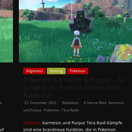
Allgemein
Gaming
Pokemon
Pokemon Karmesin & Purpur – So
schaltet ihr 5 und 6-Sterne-Tera
Raids frei
,
,
n
22. Dezember 2022
Redaktion
6-Sterne-Raid
Karmesin
,
,
und Purpur
Pokémon
Tera Raids
Pokemon
Karmesin und Purpur Tera Raid-Kämpfe
uf
sind eine brandneue Funktion, die in Pokemon