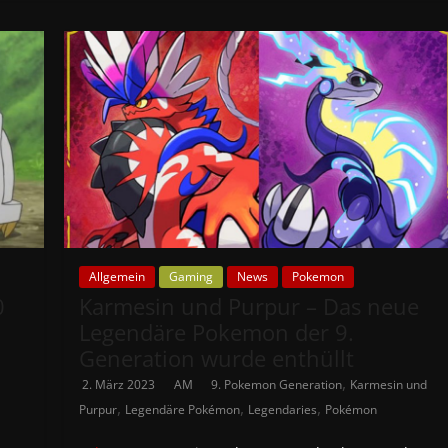
Allgemein
Gaming
News
Pokemon
0
Karmesin und Purpur – Das neue
Legendäre Pokemon der 9.
Generation wurde enthüllt
,
2. März 2023
AM
9. Pokemon Generation
Karmesin und
,
,
,
Purpur
Legendäre Pokémon
Legendaries
Pokémon