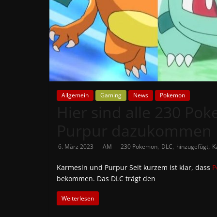
News
Auf
Phanimenal
findest
du
die
aktuellsten
Allgemein
Gaming
News
Pokemon
Hier sind alle 230 Po
Anime-
News
Purpur dazukommen
aus
Japan
,
,
,
6. März 2023
AM
230 Pokemon
DLC
hinzugefügt
K
und
Deutschland
Karmesin und Purpur Seit kurzem ist klar, dass
P
bekommen. Das DLC trägt den
Weiterlesen