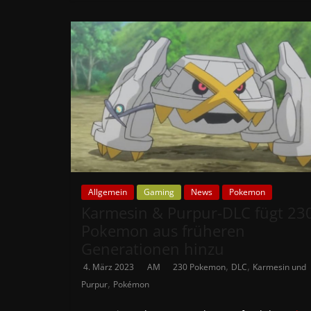
Allgemein
Gaming
News
Pokemon
Karmesin & Purpur-DLC fügt 23
Pokemon aus früheren
Generationen hinzu
,
,
4. März 2023
AM
230 Pokemon
DLC
Karmesin und
,
Purpur
Pokémon