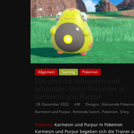
Allgemein
Gaming
Pokemon
Das sind die seltensten und
schönsten Shiny-Pokemon in
Karmesin und Purpur
,
28. Dezember 2022
AM
Designs
Glänzende Pokemo
,
,
,
Karmesin und Purpur
Nintendo Switch
Pokémon
Shiny
Pokemon
Karmesin und Purpur In Pokemon
Karmesin und Purpur begeben sich die Trainer a