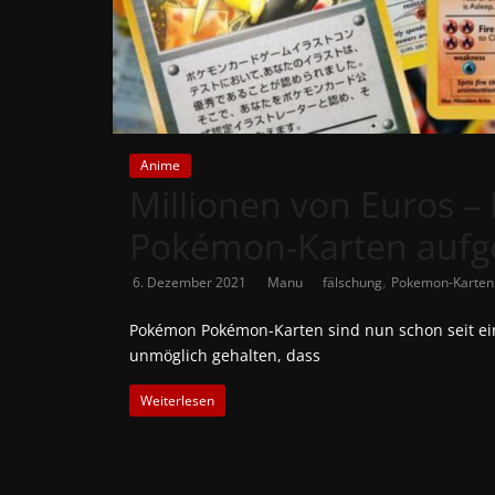
News
Auf
Phanimenal
findest
du
Anime
die
Millionen von Euros 
aktuellsten
Pokémon-Karten aufg
Anime-
News
,
6. Dezember 2021
Manu
fälschung
Pokemon-Karten
aus
Japan
Pokémon Pokémon-Karten sind nun schon seit eini
und
unmöglich gehalten, dass
Deutschland
Weiterlesen